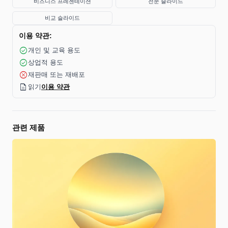
비즈니스 프레젠테이션
전문 슬라이드
비교 슬라이드
이용 약관:
check_circle
개인 및 교육 용도
check_circle
상업적 용도
cancel
재판매 또는 재배포
description
읽기
이용 약관
관련 제품