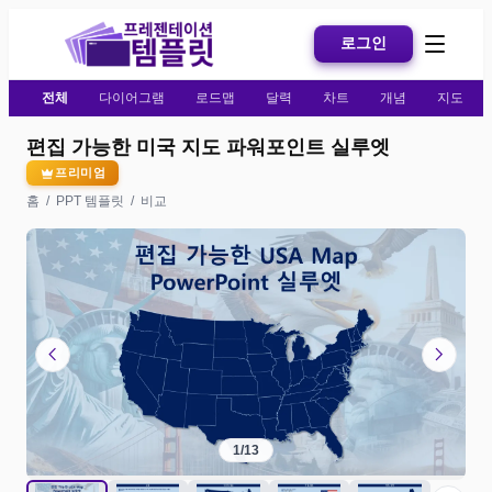
로그인
전체
다이어그램
로드맵
달력
차트
개념
지도
편집 가능한 미국 지도 파워포인트 실루엣
프리미엄
홈
/
PPT 템플릿
/
비교
chevron_left
chevron_right
1
/
13