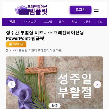
로그인
전체
다이어그램
로드맵
달력
차트
개념
지도
성주간 부활절 비즈니스 프레젠테이션용
PowerPoint 템플릿
프리미엄
홈
/
PPT 템플릿
/
고객 프레젠테이션 자료
chevron_left
chevron_right
1
/
45